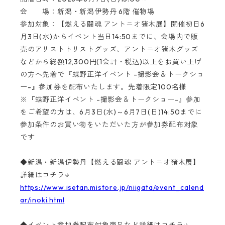
会 場：新潟・新潟伊勢丹 6階 催物場
参加対象：【燃える闘魂 アントニオ猪木展】開催初日6
月3日(水)からイベント当日14:50までに、会場内で販
売のアリストトリストグッズ、アントニオ猪木グッズ
などから総額12,300円(1会計・税込)以上をお買い上げ
の方へ先着で『蝶野正洋イベント -撮影会＆トークショ
ー-』参加券を配布いたします。先着限定100名様
※『蝶野正洋イベント -撮影会＆トークショー-』参加
をご希望の方は、6月3日(水)～6月7日(日)14:50までに
参加条件のお買い物をいただいた方が参加券配布対象
です
◆新潟・新潟伊勢丹【燃える闘魂 アントニオ猪木展】
詳細はコチラ↓
https://www.isetan.mistore.jp/niigata/event_calend
ar/inoki.html