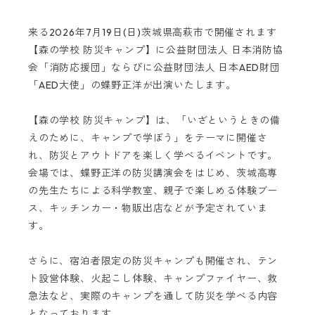
来る2026年7月19日(日)茨城県高萩市で開催されます
【森の学校 防災キャンプ】に公益財団法人 日本消防協
会「消防応援団」ならびに公益財団法人 日本AED財団
「AED大使」の蝶野正洋が出演いたします。
【森の学校 防災キャンプ】は、「いざというときの備
えのために、キャンプで学ぼう」をテーマに開催さ
れ、防災とアウトドアを楽しく学べるイベントです。
会場では、蝶野正洋の防災講演会をはじめ、茨城高専
の先生たちによる科学教室、親子で楽しめる体験ブー
ス、キッチンカー・物販出店などが予定されていま
す。
さらに、宿泊者限定の防災キャンプも開催され、テン
ト設営体験、火起こし体験、キャンプファイヤー、救
急法など、実際のキャンプを通して防災を学べる内容
となっております。