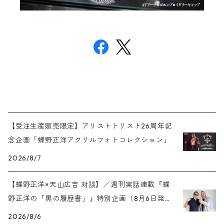
【受注生産販売限定】アリストトリスト26周年記
念企画「蝶野正洋アクリルフォトコレクション」
2026/8/7
【蝶野正洋×天山広吉 対談】／週刊実話連載『蝶
野正洋の「黒の履歴書」』特別企画（8月6日発売
号）
2026/8/6