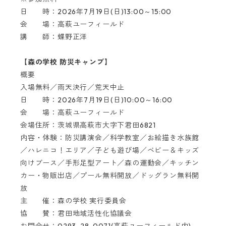
日 時：2026年7月19日(日)13:00～15:00
会 場：高萩ユーフィールド
講 師：蝶野正洋
【森の学校 防災キャンプ】
概要
入場無料／雨天決行／荒天中止
日 時：2026年7月19日(日)10:00～16:00
会 場：高萩ユーフィールド
会場住所：茨城県高萩市大字下君田6821
内容・体験：防災講演会／科学教室／お絵描き水族館
／ハレニコ！エリア／子ども遊び場／ベビー＆キッズ
向けブース／手形足型アート／森の運動会／キッチン
カー・物販出店／プール無料開放／ドッグラン無料開
放
主 催：森の学校 実行委員会
協 賛：君田地域活性化協議会
お問合せ：0293-28-0071(高萩ユーフィールド内)