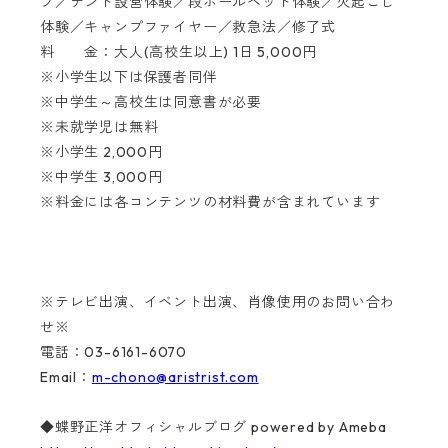
プ／テント設営体験／段ボールベッド体験／火起こし
体験／キャンプファイヤー／救急法／修了式
料 金：大人(高校生以上) 1日 5,000円
※小学生以下は保護者同伴
※中学生～高校生は同意書が必要
※未就学児は無料
※小学生 2,000円
※中学生 3,000円
※料金には各コンテンツの材料費が含まれています
※テレビ出演、イベント出演、肖像使用のお問い合わ
せ※
電話：03-6161-6070
Email：
m-chono@aristrist.com
◆蝶野正洋オフィシャルブログ powered by Ameba