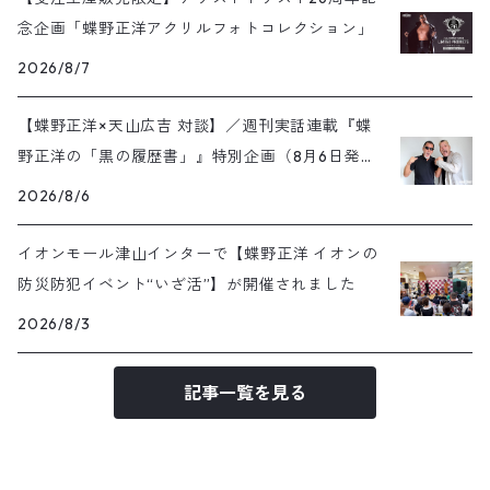
念企画「蝶野正洋アクリルフォトコレクション」
2026/8/7
【蝶野正洋×天山広吉 対談】／週刊実話連載『蝶
野正洋の「黒の履歴書」』特別企画（8月6日発売
号）
2026/8/6
イオンモール津山インターで【蝶野正洋 イオンの
防災防犯イベント“いざ活”】が開催されました
2026/8/3
記事一覧を見る