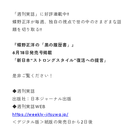
「週刊実話」に好評連載中!!
蝶野正洋が毎週、独自の視点で世の中のさまざまな話
題を切り取る!!
『蝶野正洋の「黒の履歴書」』
6月18日発売号掲載
「新日本“ストロングスタイル”復活への提言」
是非ご覧ください！
◆週刊実話
出版社：日本ジャーナル出版
◆週刊実話WEB
https://weekly-jitsuwa.jp/
＜デジタル版＞紙版の発売日から2日後