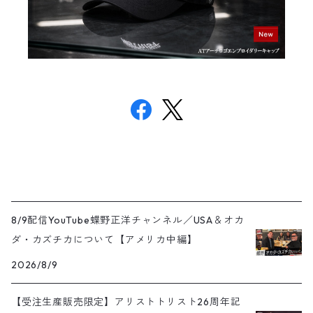
8/9配信YouTube蝶野正洋チャンネル／USA＆オカ
ダ・カズチカについて【アメリカ中編】
2026/8/9
【受注生産販売限定】アリストトリスト26周年記